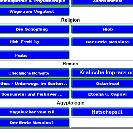
Religion
Reisen
Ägyptologie