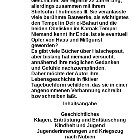
Geschichte. Sie regierte 22 Jahre lang,
allerdings zusammen mit ihrem
Stiefsohn Thutmoses III. Sie veranlasste
viele berühmte Bauwerke, als wichtigstes
den Tempel in Deir el-Bahari und die
beiden Obelisken im Karnak-Tempel.
Niemand kennt ihr Ende. Ist sie eventuell
Opfer von Hass und Mißgunst
geworden?
Es gibt viele Bücher über Hatschepsut,
aber bislang hat niemand versucht,
annähernd ihre möglichen Gedanken
und Gefühle nachzuempfinden.
Daher möchte der Autor ihre
Lebensgeschichte in fiktiver
Tagebuchform schildern, das sie in einer
angenommenen Verbannung schreibt
bzw schreiben läßt.
Inhaltsangabe
Geschichtliches
Klagen, Entrüstung und Enttäuschung
Kindheit und Jugend
Jugenderinnerungen und Kriegszug
nach Nubien